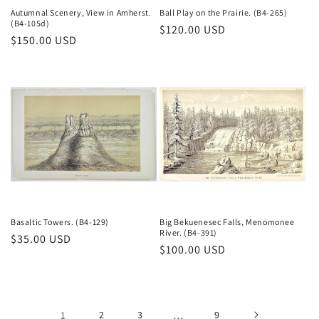
Autumnal Scenery, View in Amherst.
Ball Play on the Prairie. (B4-265)
(B4-105d)
Prix
$120.00 USD
Prix
$150.00 USD
habituel
habituel
Basaltic Towers. (B4-129)
Big Bekuenesec Falls, Menomonee
River. (B4-391)
Prix
$35.00 USD
Prix
$100.00 USD
habituel
habituel
1
2
3
…
9