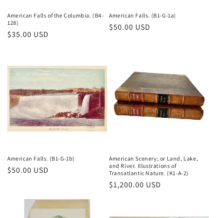
American Falls of the Columbia. (B4-
American Falls. (B1-G-1a)
128)
Prix
$50.00 USD
Prix
$35.00 USD
habituel
habituel
American Falls. (B1-G-1b)
American Scenery; or Land, Lake,
and River. Illustrations of
Prix
$50.00 USD
Transatlantic Nature. (K1-A-2)
habituel
Prix
$1,200.00 USD
habituel