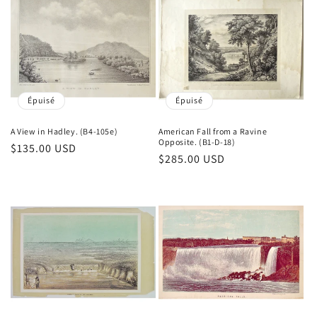
Épuisé
Épuisé
A View in Hadley. (B4-105e)
American Fall from a Ravine
Opposite. (B1-D-18)
Prix
$135.00 USD
Prix
$285.00 USD
habituel
habituel