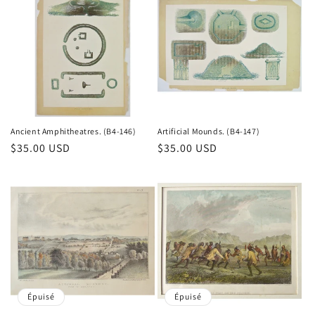
Ancient Amphitheatres. (B4-146)
Artificial Mounds. (B4-147)
Prix
$35.00 USD
Prix
$35.00 USD
habituel
habituel
Épuisé
Épuisé