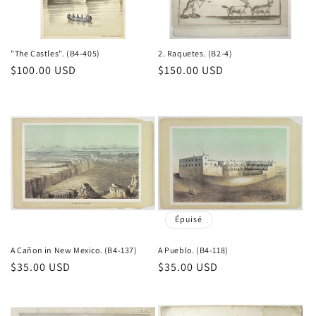
o
n
"The Castles". (B4-405)
2. Raquetes. (B2-4)
Prix
$100.00 USD
Prix
$150.00 USD
:
habituel
habituel
Épuisé
A Cañon in New Mexico. (B4-137)
A Pueblo. (B4-118)
Prix
$35.00 USD
Prix
$35.00 USD
habituel
habituel