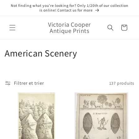
et
Not finding what you’re looking for? Only 1/20th of our collection
passer
is online! Contact us for more
au
contenu
Victoria Cooper
Panier
Antique Prints
C
American Scenery
o
l
Filtrer et trier
137 produits
l
e
c
t
i