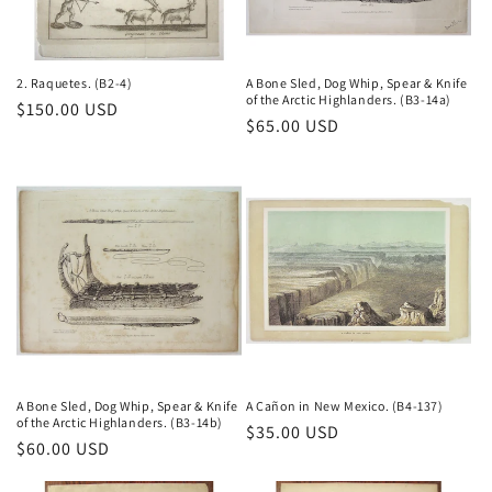
o
n
2. Raquetes. (B2-4)
A Bone Sled, Dog Whip, Spear & Knife
of the Arctic Highlanders. (B3-14a)
Prix
$150.00 USD
:
Prix
$65.00 USD
habituel
habituel
A Bone Sled, Dog Whip, Spear & Knife
A Cañon in New Mexico. (B4-137)
of the Arctic Highlanders. (B3-14b)
Prix
$35.00 USD
Prix
$60.00 USD
habituel
habituel