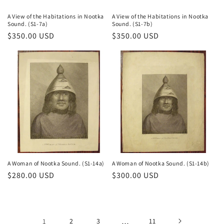
A View of the Habitations in Nootka
A View of the Habitations in Nootka
Sound. (S1-7a)
Sound. (S1-7b)
Prix
$350.00 USD
Prix
$350.00 USD
habituel
habituel
A Woman of Nootka Sound. (S1-14a)
A Woman of Nootka Sound. (S1-14b)
Prix
$280.00 USD
Prix
$300.00 USD
habituel
habituel
1
2
3
…
11