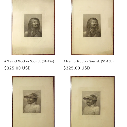
A Man of Nootka Sound. (S1-15a)
A Man of Nootka Sound. (S1-15b)
Prix
$325.00 USD
Prix
$325.00 USD
habituel
habituel