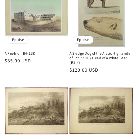
Épuisé
Épuisé
A Pueblo. (B4-118)
A Sledge Dog of the Arctic Highlander
of Lat.77.N. / Head of a White Bear.
Prix
$35.00 USD
(B3-4)
habituel
Prix
$120.00 USD
habituel