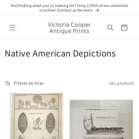
et
Not finding what you’re looking for? Only 1/20th of our collection
passer
is online! Contact us for more
au
contenu
Victoria Cooper
Panier
Antique Prints
C
Native American Depictions
o
l
Filtrer et trier
161 produits
l
e
c
t
i