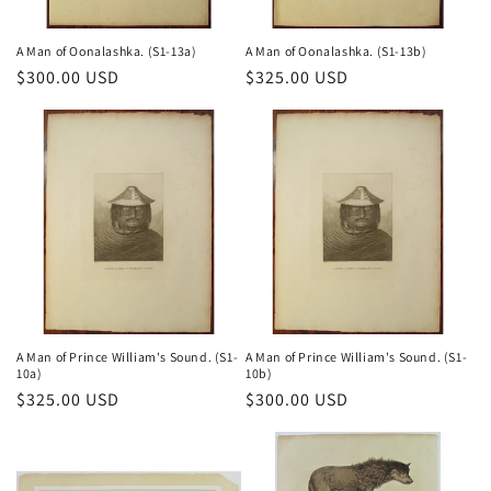
A Man of Oonalashka. (S1-13a)
A Man of Oonalashka. (S1-13b)
Prix
$300.00 USD
Prix
$325.00 USD
habituel
habituel
A Man of Prince William's Sound. (S1-
A Man of Prince William's Sound. (S1-
10a)
10b)
Prix
$325.00 USD
Prix
$300.00 USD
habituel
habituel